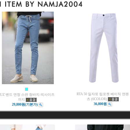
RTA 50 일자핏 립포켓 베이직 면팬
UZ 밴드 연청 스판 청바지-빅사이즈
츠 (6COLOR)
까지
36,800원
29,800원
(기본가)