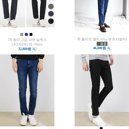
투 플리츠 밸트 데님 팬츠 (3컬러)
TR 원단 고급 10부 슬랙스
(3COLOR) 28~34size
46,000원
32,800원