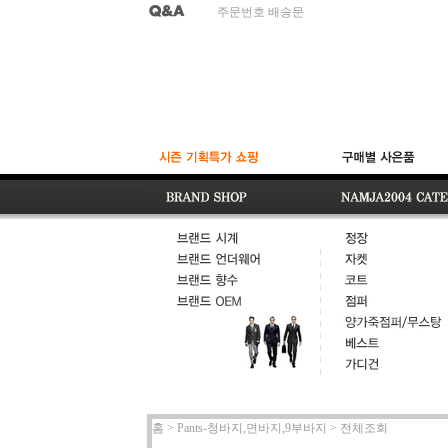
사이즈 오배송
주문번호 배송문
적립금
홈 >
Pants-청바지,면바지,9부바지
>
전체조회