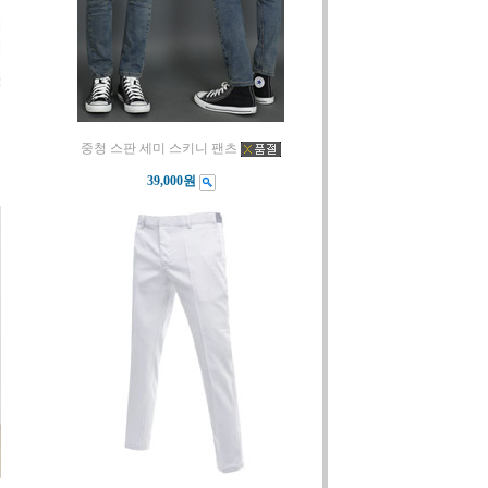
중청 스판 세미 스키니 팬츠
39,000원