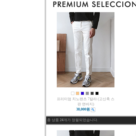
프리미엄 치노팬츠 7칼라 (고신축 스
판 면바지)
38,000원
총 상품
24
개가 정렬되었습니다.