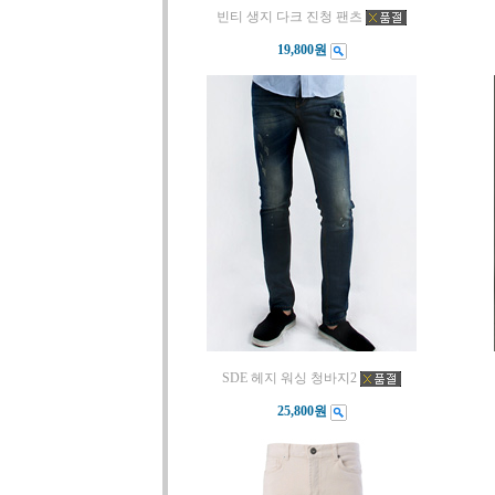
빈티 생지 다크 진청 팬츠
19,800원
SDE 헤지 워싱 청바지2
25,800원