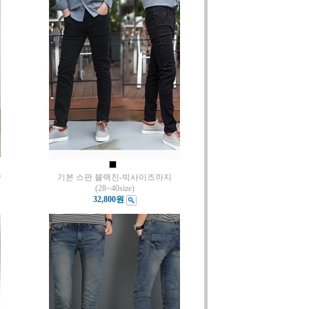
)
기본 스판 블랙진-빅사이즈까지
(28~40size)
32,800원