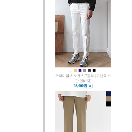
프리미엄 치노팬츠 7칼라 (고신축 스
판 면바지)
38,000원