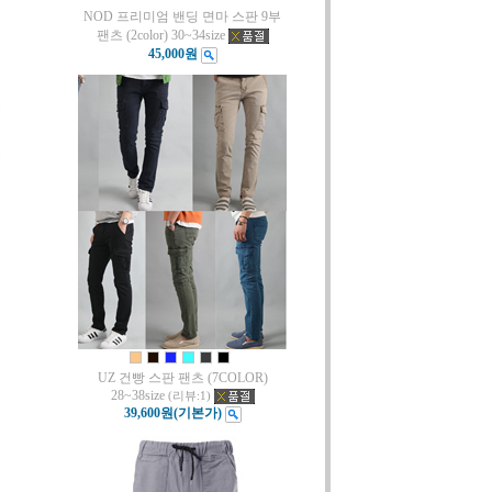
NOD 프리미엄 밴딩 면마 스판 9부
팬츠 (2color) 30~34size
45,000원
UZ 건빵 스판 팬츠 (7COLOR)
28~38size
(리뷰:1)
39,600원
(기본가)