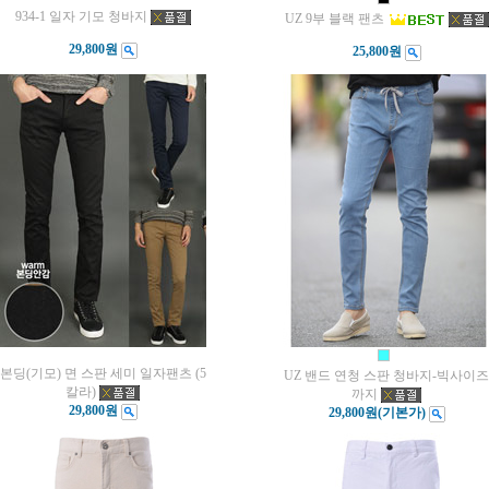
934-1 일자 기모 청바지
UZ 9부 블랙 팬츠
29,800원
25,800원
본딩(기모) 면 스판 세미 일자팬츠 (5
UZ 밴드 연청 스판 청바지-빅사이즈
칼라)
까지
29,800원
29,800원
(기본가)