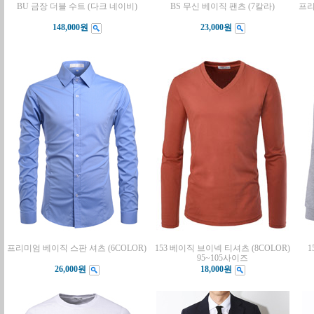
BU 금장 더블 수트 (다크 네이비)
BS 무신 베이직 팬츠 (7칼라)
프리
148,000원
23,000원
프리미엄 베이직 스판 셔츠 (6COLOR)
153 베이직 브이넥 티셔츠 (8COLOR)
95~105사이즈
26,000원
18,000원