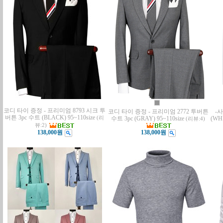
코디 타이 증정 - 프리미엄 8793 시크 투
코디 타이 증정 - 프리미엄 2772 투버튼
-
버튼 3pc 수트 (BLACK) 95~110size
(리
수트 3pc (GRAY) 95~110size
(WH
(리뷰:4)
뷰:2)
138,000원
138,000원