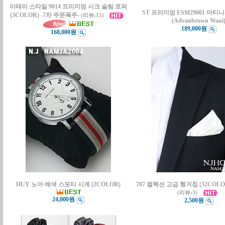
이태리 스타일 9014 프리미엄 시크 슬림 로퍼
ST 프리미엄 ESM29001 마티니
(3COLOR) -7차 주문폭주-
(리뷰:15)
(Advanbrown Wani
189,000원
168,000원
HUY 노아 배색 스포티 시계 (2COLOR)
707 컬렉션 고급 행거칩 (32COL
(리뷰:3)
24,000원
2,500원