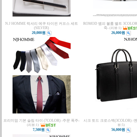
N.J HOMME 럭셔리 에쿠 타이핀 커프스 세트
ROMOD 뱀피 볼륨 밸트 3COLO
(SILVER)
죽-
(리뷰:1)
20,000원
26,000원
프리미엄 기본 슬림 타이 (7COLOR) -주문 폭주-
시크 토드 크로스백(3COLOR) 
(리뷰:1)
뷰:5)
7,500원
56,000원