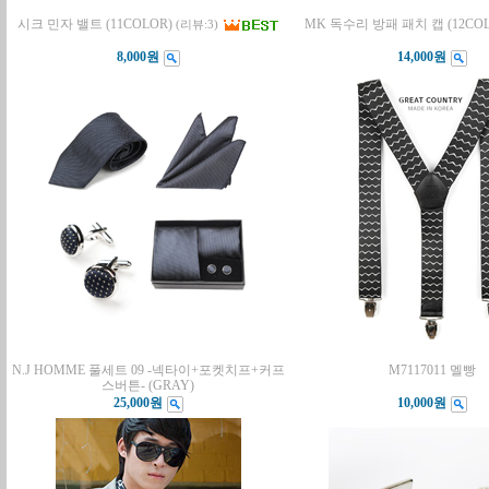
시크 민자 밸트 (11COLOR)
MK 독수리 방패 패치 캡 (12CO
(리뷰:3)
8,000원
14,000원
N.J HOMME 풀세트 09 -넥타이+포켓치프+커프
M7117011 멜빵
스버튼- (GRAY)
25,000원
10,000원