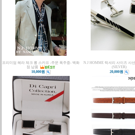
프리미엄 헤라 체크 롱 스카프 -주문 폭주중- 백화
N.J HOMME 럭셔리 사이즈 사
점 납품
(SILVER)
10,000원
20,000원