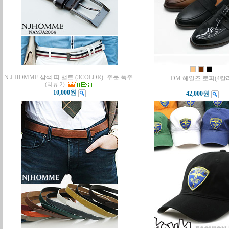
N.J HOMME 삼색 띠 밸트 (3COLOR) -주문 폭주-
DM 헤일즈 로퍼(4칼
(리뷰:2)
10,000원
42,000원