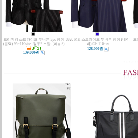
프리미엄 스트라이프 투버튼 3pc 정장
3820 MK 스트라이프 투버튼 정장 (네이
프
(블랙) 95~110size -정우* 스탈-
비) 95~110size
(리뷰:3)
128,000원
139,000원