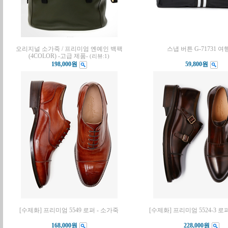
오리지널 소가죽 / 프리미엄 옌예인 백팩
스냅 버튼 G-71731 여
(4COLOR) -고급 제품-
(리뷰:1)
198,000원
59,800원
[수제화] 프리미엄 5549 로퍼 - 소가죽
[수제화] 프리미엄 5524-3 로
168,000원
228,000원