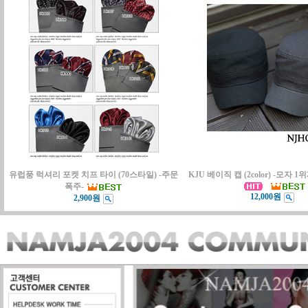
유럽풍 럭셔리 포켓 치프 타이 (70스타일) -주문
KJU 베이직 캡 (2color) -모자 
폭주-
12,000원
2,900원