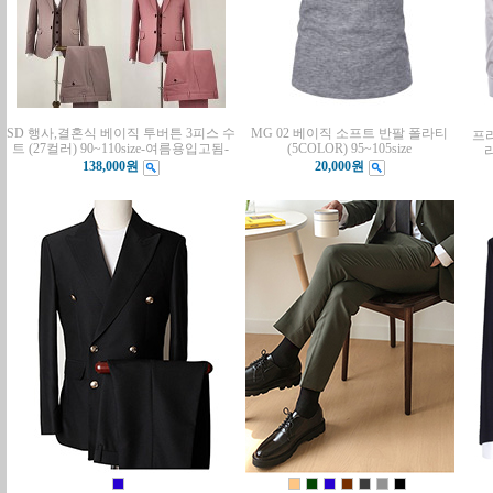
SD 행사,결혼식 베이직 투버튼 3피스 수
MG 02 베이직 소프트 반팔 폴라티
프리
트 (27컬러) 90~110size-여름용입고됨-
(5COLOR) 95~105size
라
138,000원
20,000원