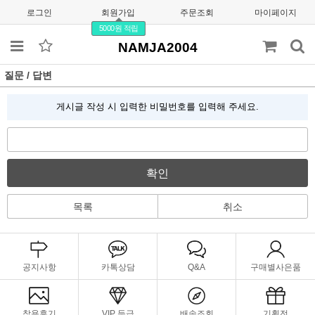
로그인
회원가입
주문조회
마이페이지
5000원 적립
NAMJA2004
질문 / 답변
게시글 작성 시 입력한 비밀번호를 입력해 주세요.
확인
목록
취소
공지사항
카톡상담
Q&A
구매별사은품
착용후기
VIP 등급
배송조회
기획전