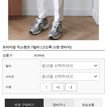
프리미엄 치노팬츠 7칼라 (고신축 스판 면바지)
상품가
28,000
원
컬러
사이즈
수량
+1
-1
바로 구매하기
장바구니
관심상품