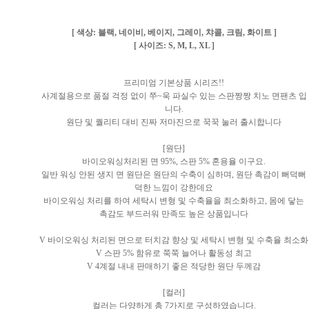
[ 색상: 블랙, 네이비, 베이지, 그레이, 챠콜, 크림, 화이트 ]
[ 사이즈: S, M, L, XL ]
프리미엄 기본상품 시리즈!!
사계절용으로 품절 걱정 없이 쭈~욱 파실수 있는 스판짱짱 치노 면팬츠 입
니다.
원단 및 퀄리티 대비 진짜 저마진으로 꾹꾹 눌러 출시합니다
[원단]
바이오워싱처리된 면 95%, 스판 5% 혼용율 이구요.
일반 워싱 안된 생지 면 원단은 원단의 수축이 심하며, 원단 촉감이 뻐덕뻐
덕한 느낌이 강한데요
바이오워싱 처리를 하여 세탁시 변형 및 수축율을 최소화하고, 몸에 닿는
촉감도 부드러워 만족도 높은 상품입니다
V 바이오워싱 처리된 면으로 터치감 향상 및 세탁시 변형 및 수축율 최소화
V 스판 5% 함유로 쭉쭉 늘어나 활동성 최고
V 4계절 내내 판매하기 좋은 적당한 원단 두께감
[컬러]
컬러는 다양하게 총 7가지로 구성하였습니다.