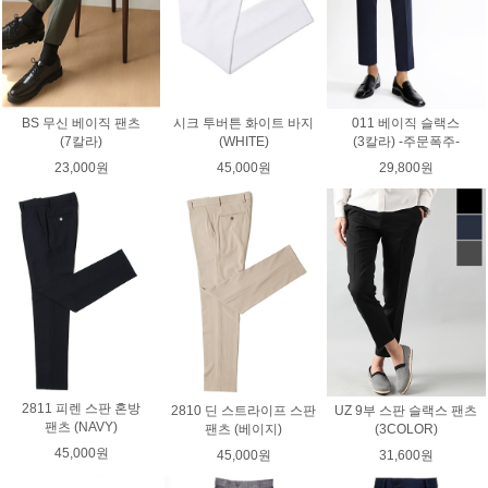
BS 무신 베이직 팬츠
시크 투버튼 화이트 바지
011 베이직 슬랙스
(7칼라)
(WHITE)
(3칼라) -주문폭주-
23,000원
45,000원
29,800원
2811 피렌 스판 혼방
2810 딘 스트라이프 스판
UZ 9부 스판 슬랙스 팬츠
팬츠 (NAVY)
팬츠 (베이지)
(3COLOR)
45,000원
45,000원
31,600원