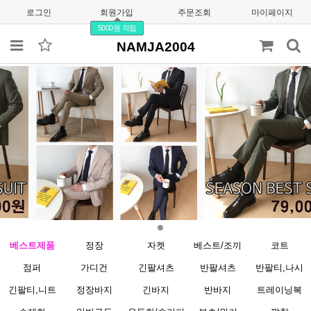
로그인
회원가입
주문조회
마이페이지
5000원 적립
NAMJA2004
베스트제품
정장
자켓
베스트/조끼
코트
점퍼
가디건
긴팔셔츠
반팔셔츠
반팔티,나시
긴팔티,니트
정장바지
긴바지
반바지
트레이닝복