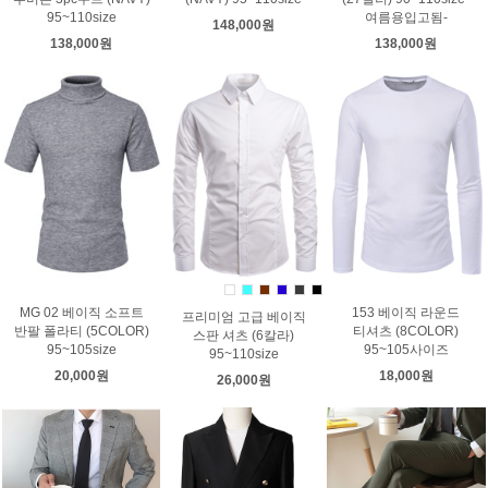
95~110size
여름용입고됨-
148,000원
138,000원
138,000원
MG 02 베이직 소프트
153 베이직 라운드
프리미엄 고급 베이직
반팔 폴라티 (5COLOR)
티셔츠 (8COLOR)
스판 셔츠 (6칼라)
95~105size
95~105사이즈
95~110size
20,000원
18,000원
26,000원