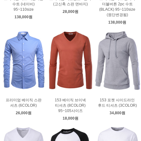
수트 (네이비)
(고신축 스판 면바지)
더블버튼 2pc 수트
95~110size
(BLACK) 95~110size
28,000원
(원단변경됨)
138,000원
138,000원
프리미엄 베이직 스판
153 베이직 브이넥
153 포켓 사이드라인
셔츠 (6COLOR)
티셔츠 (8COLOR)
후드 티셔츠 (3COLOR)
95~105사이즈
26,000원
34,800원
18,000원