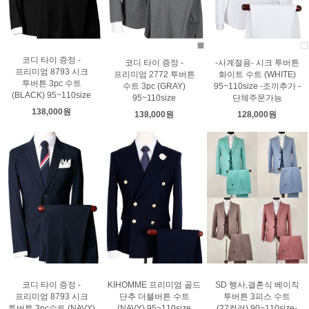
코디 타이 증정 -
코디 타이 증정 -
-사계절용- 시크 투버튼
프리미엄 8793 시크
프리미엄 2772 투버튼
화이트 수트 (WHITE)
투버튼 3pc 수트
수트 3pc (GRAY)
95~110size -조끼추가 -
(BLACK) 95~110size
95~110size
단체주문가능
138,000원
138,000원
128,000원
코디 타이 증정 -
KIHOMME 프리미엄 골드
SD 행사,결혼식 베이직
프리미엄 8793 시크
단추 더블버튼 수트
투버튼 3피스 수트
투버튼 3pc수트 (NAVY)
(NAVY) 95~110size
(27컬러) 90~110size-