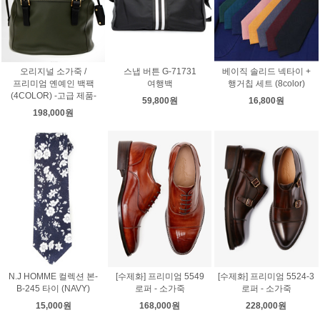
오리지널 소가죽 /
스냅 버튼 G-71731
베이직 솔리드 넥타이 +
프리미엄 옌예인 백팩
여행백
행거칩 세트 (8color)
(4COLOR) -고급 제품-
59,800원
16,800원
198,000원
N.J HOMME 컬렉션 본-
[수제화] 프리미엄 5549
[수제화] 프리미엄 5524-3
B-245 타이 (NAVY)
로퍼 - 소가죽
로퍼 - 소가죽
15,000원
168,000원
228,000원