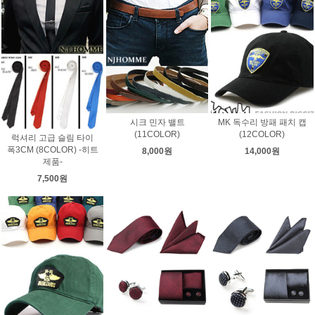
시크 민자 밸트
MK 독수리 방패 패치 캡
(11COLOR)
(12COLOR)
럭셔리 고급 슬림 타이
폭3CM (8COLOR) -히트
8,000원
14,000원
제품-
7,500원