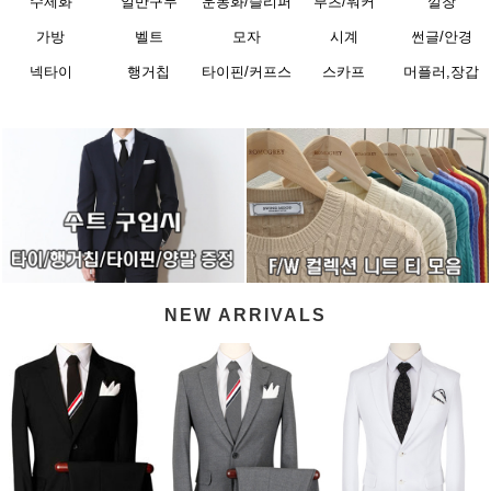
수제화
일반구두
운동화/슬리퍼
부츠/워커
깔창
가방
벨트
모자
시계
썬글/안경
넥타이
행거칩
타이핀/커프스
스카프
머플러,장갑
NEW ARRIVALS