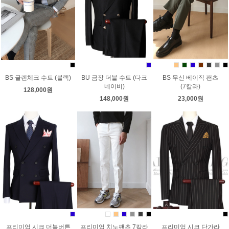
BS 글렌체크 수트 (블랙)
BU 금장 더블 수트 (다크
BS 무신 베이직 팬츠
네이비)
(7칼라)
128,000원
148,000원
23,000원
프리미엄 시크 더블버튼
프리미엄 치노팬츠 7칼라
프리미엄 시크 단가라