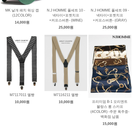
MK 날개 패치 워싱 캡
N.J HOMME 풀세트 10 -
N.J HOMME 풀세트 09 -
(12COLOR)
넥타이+포켓치프
넥타이+포켓치프
+커프스버튼- (WINE)
+커프스버튼- (GRAY)
14,000원
25,000원
25,000원
M7117011 멜빵
M7116211 멜빵
프리미엄 B-1 오리엔트
10,000원
10,000원
블랑스 롱 스카프
(4COLOR) -주문 폭주중-
백화점 납품
15,000원