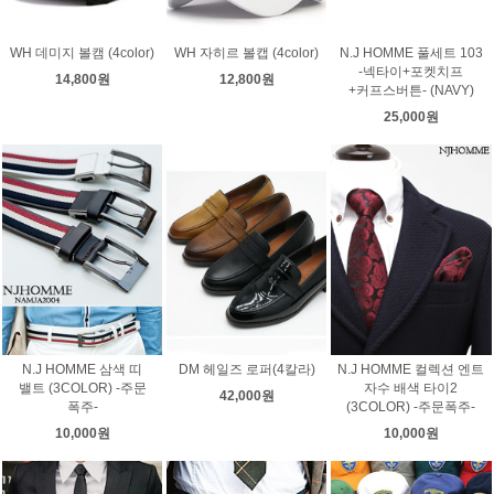
WH 데미지 볼캠 (4color)
WH 자히르 볼캡 (4color)
N.J HOMME 풀세트 103
-넥타이+포켓치프
14,800원
12,800원
+커프스버튼- (NAVY)
25,000원
N.J HOMME 삼색 띠
DM 헤일즈 로퍼(4칼라)
N.J HOMME 컬렉션 엔트
밸트 (3COLOR) -주문
자수 배색 타이2
42,000원
폭주-
(3COLOR) -주문폭주-
10,000원
10,000원