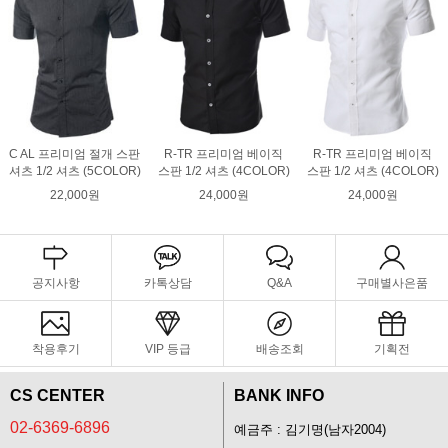
C AL 프리미엄 절개 스판
R-TR 프리미엄 베이직
R-TR 프리미엄 베이직
셔츠 1/2 셔츠 (5COLOR)
스판 1/2 셔츠 (4COLOR)
스판 1/2 셔츠 (4COLOR)
22,000원
24,000원
24,000원
공지사항
카톡상담
Q&A
구매별사은품
착용후기
VIP 등급
배송조회
기획전
CS CENTER
BANK INFO
02-6369-6896
예금주 : 김기명(남자2004)