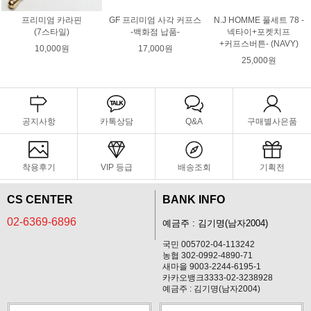
프리미엄 카라핀
GF 프리미엄 사각 커프스
N.J HOMME 풀세트 78 -
(7스타일)
-백화점 납품-
넥타이+포켓치프
+커프스버튼- (NAVY)
10,000원
17,000원
25,000원
공지사항
카톡상담
Q&A
구매별사은품
착용후기
VIP 등급
배송조회
기획전
CS CENTER
BANK INFO
02-6369-6896
예금주 : 김기명(남자2004)
국민 005702-04-113242
농협 302-0992-4890-71
새마을 9003-2244-6195-1
카카오뱅크3333-02-3238928
예금주 : 김기명(남자2004)