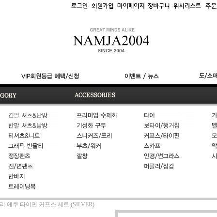
립금
결제
문의
셔리 에쿠 타이핀 커프스 세트 (SILVER)