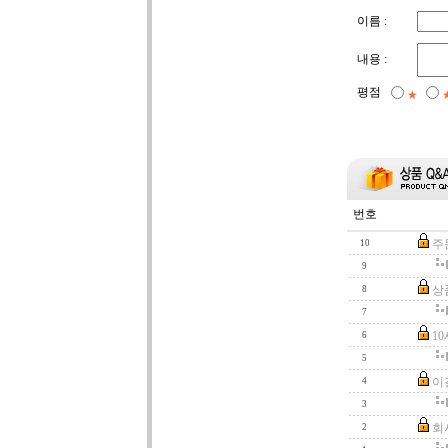
이름 :
내용 :
평점
★
번호
주
10
9
상
8
7
1
6
5
이
4
3
회
2