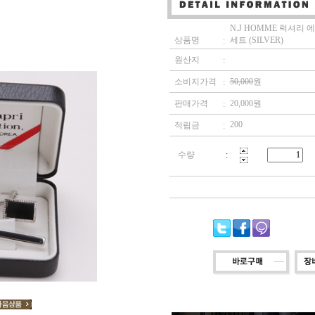
N.J HOMME 럭셔리
상품명
세트 (SILVER)
:
원산지
:
소비지가격
50,000
원
:
판매가격
20,000
원
:
200
적립금
:
수량
: