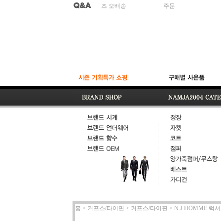
품
사이즈 오배송
주문번호 배송문
적
홈 >
커프스/타이핀
>
커프스/타이핀
>
N.J HOMME 럭