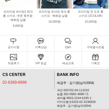
프리미엄 파이란2 체크
프리미엄 유네런 체크 롱
프리미엄 잔 도트 롱
롱 스카프 -주문 폭주중-
스카프 - 백화점 납품
스카프 (2COLOR)
백화점 납품
10,000원
10,000원
9,000원
공지사항
카톡상담
Q&A
구매별사은품
착용후기
VIP 등급
배송조회
기획전
CS CENTER
BANK INFO
02-6369-6896
예금주 : 김기명(남자2004)
국민 005702-04-113242
농협 302-0992-4890-71
새마을 9003-2244-6195-1
카카오뱅크3333-02-3238928
예금주 : 김기명(남자2004)