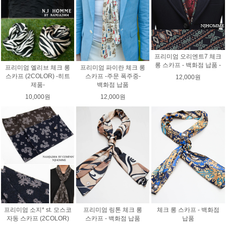
프리미엄 오리엔트7 체크
롱 스카프 - 백화점 납품 -
프리미엄 엘리브 체크 롱
프리미엄 파이란 체크 롱
스카프 (2COLOR) -히트
스카프 -주문 폭주중-
12,000원
제품-
백화점 납품
10,000원
12,000원
프리미엄 소지* st. 모스코
프리미엄 링톤 체크 롱
체크 롱 스카프 - 백화점
자동 스카프 (2COLOR)
스카프 - 백화점 납품
납품